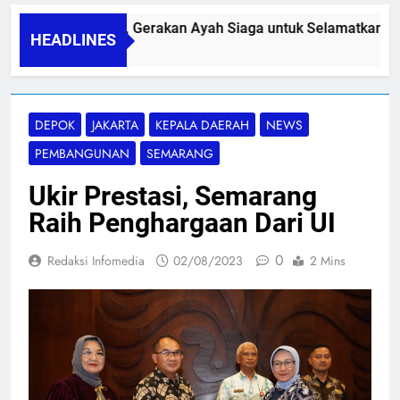
PAPA SIDINI, Gerakan Ayah Siaga untuk Selamatkan Ibu 
HEADLINES
06/08/2026
DEPOK
JAKARTA
KEPALA DAERAH
NEWS
PEMBANGUNAN
SEMARANG
Ukir Prestasi, Semarang
Raih Penghargaan Dari UI
0
Redaksi Infomedia
02/08/2023
2 Mins