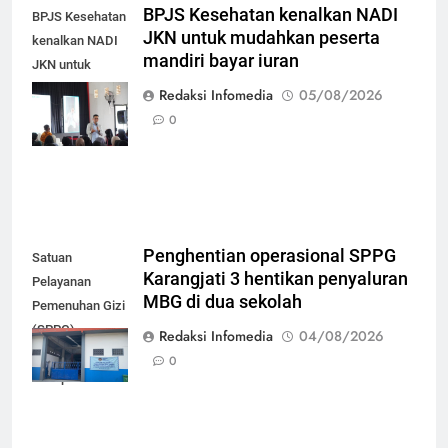
BPJS Kesehatan kenalkan NADI
BPJS Kesehatan
JKN untuk mudahkan peserta
kenalkan NADI
mandiri bayar iuran
JKN untuk
mudahkan
Redaksi Infomedia
05/08/2026
peserta mandiri
0
bayar iuran
Penghentian operasional SPPG
Satuan
Karangjati 3 hentikan penyaluran
Pelayanan
MBG di dua sekolah
Pemenuhan Gizi
(SPPG)
Redaksi Infomedia
04/08/2026
Karangjati 3 di
0
Kabupaten Blora