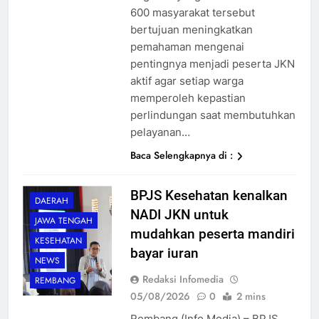
600 masyarakat tersebut
bertujuan meningkatkan
pemahaman mengenai
pentingnya menjadi peserta JKN
aktif agar setiap warga
memperoleh kepastian
perlindungan saat membutuhkan
pelayanan…
Baca Selengkapnya di :
BPJS Kesehatan kenalkan
DAERAH
NADI JKN untuk
JAWA TENGAH
mudahkan peserta mandiri
KESEHATAN
bayar iuran
NEWS
Redaksi Infomedia
REMBANG
05/08/2026
0
2 mins
Rembang (Info Media) – BPJS