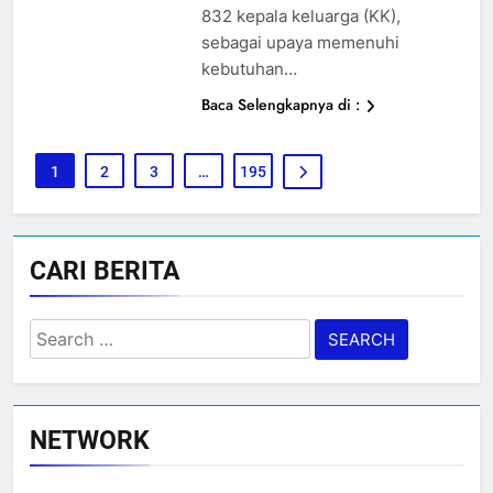
832 kepala keluarga (KK),
sebagai upaya memenuhi
kebutuhan…
Baca Selengkapnya di :
1
2
3
…
195
CARI BERITA
Search
for:
NETWORK