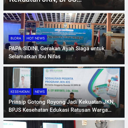
peserta mandiri bayar iuran
BLORA
HOT NEWS
PAPA SIDINI, Gerakan Ayah Siaga untuk
Selamatkan Ibu Nifas
KESEHATAN
NEWS
Prinsip Gotong Royong Jadi Kekuatan JKN,
BPJS Kesehatan Edukasi Ratusan Warga
Kaliori