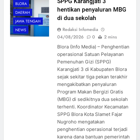
SPPG Karangjati 3
BLORA
hentikan penyaluran MBG
DAERAH
di dua sekolah
JAWA TENGAH
Redaksi Infomedia
NEWS
04/08/2026
0
2 mins
Blora (Info Media) – Penghentian
operasional Satuan Pelayanan
Pemenuhan Gizi (SPPG)
Karangjati 3 di Kabupaten Blora
sejak sekitar tiga pekan terakhir
mengakibatkan penyaluran
Program Makan Bergizi Gratis
(MBG) di sedikitnya dua sekolah
terhenti. Koordinator Kecamatan
SPPG Blora Kota Slamet Fajar
Nugroho mengatakan
penghentian operasional terjadi
karena dana bantuan pemerintah