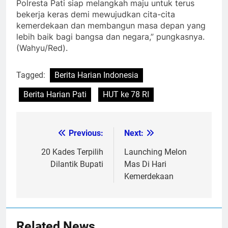
Polresta Pati siap melangkah maju untuk terus
bekerja keras demi mewujudkan cita-cita
kemerdekaan dan membangun masa depan yang
lebih baik bagi bangsa dan negara,” pungkasnya.
(Wahyu/Red).
Tagged:
Berita Harian Indonesia
Berita Harian Pati
HUT ke 78 RI
Previous:
Next:
Post
navigation
20 Kades Terpilih
Launching Melon
Dilantik Bupati
Mas Di Hari
Kemerdekaan
Related News