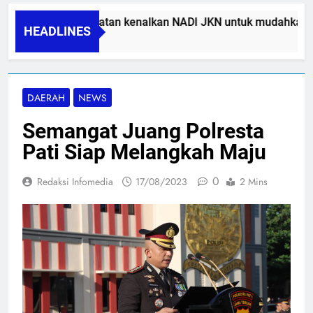
BPJS Kesehatan kenalkan NADI JKN untuk mudahkan pes
HEADLINES
05/08/2026
DAERAH
NEWS
Semangat Juang Polresta
Pati Siap Melangkah Maju
0
Redaksi Infomedia
17/08/2023
2 Mins