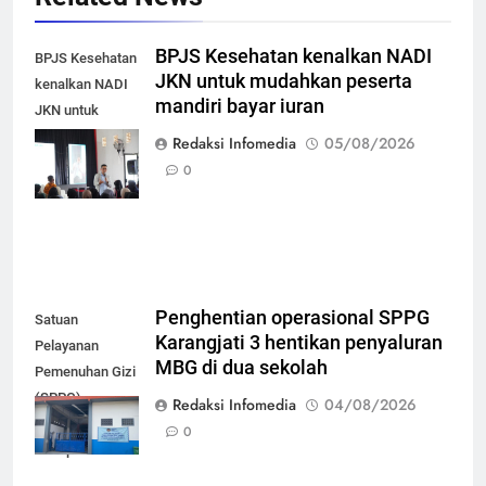
BPJS Kesehatan kenalkan NADI
BPJS Kesehatan
JKN untuk mudahkan peserta
kenalkan NADI
mandiri bayar iuran
JKN untuk
mudahkan
Redaksi Infomedia
05/08/2026
peserta mandiri
0
bayar iuran
Penghentian operasional SPPG
Satuan
Karangjati 3 hentikan penyaluran
Pelayanan
MBG di dua sekolah
Pemenuhan Gizi
(SPPG)
Redaksi Infomedia
04/08/2026
Karangjati 3 di
0
Kabupaten Blora