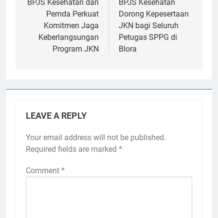
navigation
BPJS Kesehatan dan
BPJS Kesehatan
Pemda Perkuat
Dorong Kepesertaan
Komitmen Jaga
JKN bagi Seluruh
Keberlangsungan
Petugas SPPG di
Program JKN
Blora
LEAVE A REPLY
Your email address will not be published.
Required fields are marked
*
Comment
*