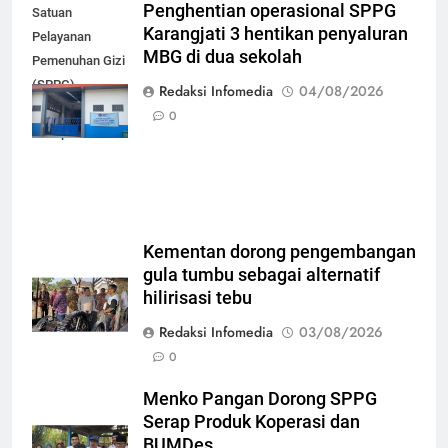
Penghentian operasional SPPG
Satuan
Karangjati 3 hentikan penyaluran
Pelayanan
MBG di dua sekolah
Pemenuhan Gizi
(SPPG)
Redaksi Infomedia
04/08/2026
Karangjati 3 di
0
Kabupaten Blora
Kementan dorong pengembangan
gula tumbu sebagai alternatif
hilirisasi tebu
Redaksi Infomedia
03/08/2026
0
Menko Pangan Dorong SPPG
Serap Produk Koperasi dan
BUMDes