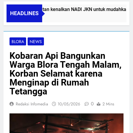
BPJS Kesehatan kenalkan NADI JKN untuk mudahkan pese
HEADLINES
05/08/2026
BLORA
NEWS
Kobaran Api Bangunkan
Warga Blora Tengah Malam,
Korban Selamat karena
Menginap di Rumah
Tetangga
0
Redaksi Infomedia
10/05/2026
2 Mins