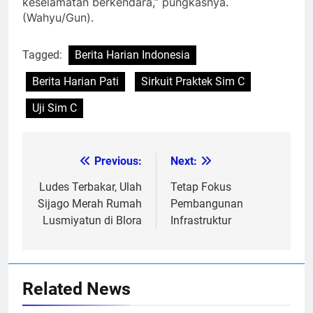
keselamatan berkendara,” pungkasnya.
(Wahyu/Gun).
Tagged:
Berita Harian Indonesia
Berita Harian Pati
Sirkuit Praktek Sim C
Uji Sim C
Previous:
Next:
Post
navigation
Ludes Terbakar, Ulah
Tetap Fokus
Sijago Merah Rumah
Pembangunan
Lusmiyatun di Blora
Infrastruktur
Related News