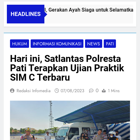
PAPA SIDINI, Gerakan Ayah Siaga untuk Selamatkan Ibu
HEADLINES
06/08/2026
HUKUM
INFORMASI KOMUNIKASI
NEWS
PATI
Hari ini, Satlantas Polresta
Pati Terapkan Ujian Praktik
SIM C Terbaru
0
Redaksi Infomedia
07/08/2023
1 Mins