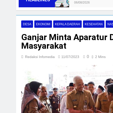
06/08/2026
DESA
EKONOMI
KEPALA DAERAH
KESEHATAN
NA
Ganjar Minta Aparatur
Masyarakat
0
Redaksi Infomedia
11/07/2023
2 Mins