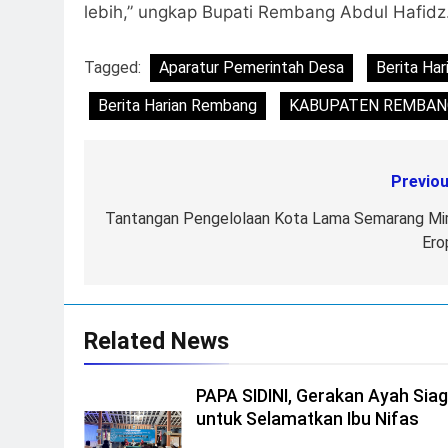
lebih,” ungkap Bupati Rembang Abdul Hafidz.
Tagged:
Aparatur Pemerintah Desa
Berita Har
Berita Harian Rembang
KABUPATEN REMBANG
Previou
Post
navigation
Tantangan Pengelolaan Kota Lama Semarang Mir
Ero
Related News
PAPA SIDINI, Gerakan Ayah Sia
untuk Selamatkan Ibu Nifas