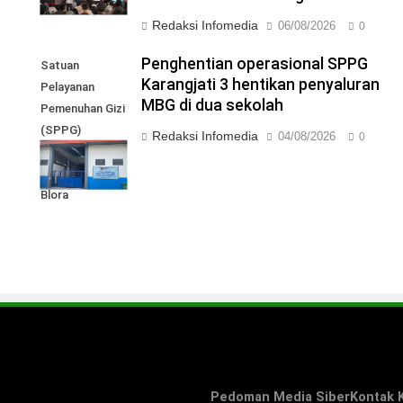
Redaksi Infomedia
06/08/2026
0
I
Penghentian operasional SPPG
Satuan
Karangjati 3 hentikan penyaluran
Pelayanan
MBG di dua sekolah
Pemenuhan Gizi
(SPPG)
Redaksi Infomedia
04/08/2026
0
Karangjati 3 di
Kabupaten
Blora
Pedoman Media Siber
Kontak 