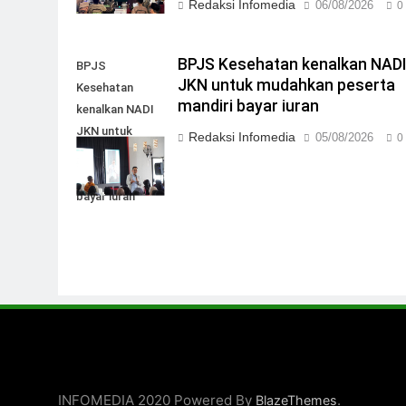
Redaksi Infomedia
06/08/2026
0
BPJS Kesehatan kenalkan NAD
BPJS
JKN untuk mudahkan peserta
Kesehatan
mandiri bayar iuran
kenalkan NADI
JKN untuk
Redaksi Infomedia
05/08/2026
0
mudahkan
peserta mandiri
bayar iuran
INFOMEDIA 2020 Powered By
.
BlazeThemes