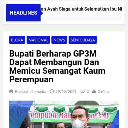
PA SIDINI, Gerakan Ayah Siaga untuk Selamatkan Ibu Nifas
HEADLINES
/08/2026
BLORA
NASIONAL
NEWS
SENI BUDAYA
Bupati Berharap GP3M
Dapat Membangun Dan
Memicu Semangat Kaum
Perempuan
0
Redaksi Infomedia
29/10/2021
3 Mins