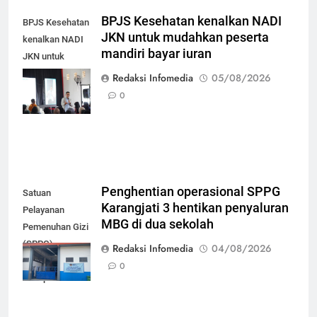
BPJS Kesehatan kenalkan NADI
BPJS Kesehatan
JKN untuk mudahkan peserta
kenalkan NADI
mandiri bayar iuran
JKN untuk
mudahkan
Redaksi Infomedia
05/08/2026
peserta mandiri
0
bayar iuran
Penghentian operasional SPPG
Satuan
Karangjati 3 hentikan penyaluran
Pelayanan
MBG di dua sekolah
Pemenuhan Gizi
(SPPG)
Redaksi Infomedia
04/08/2026
Karangjati 3 di
0
Kabupaten Blora