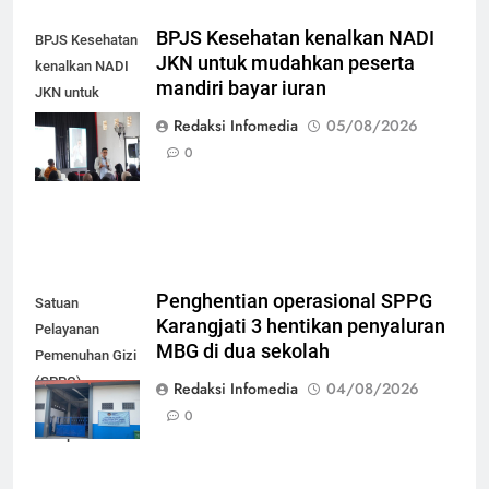
BPJS Kesehatan kenalkan NADI
BPJS Kesehatan
JKN untuk mudahkan peserta
kenalkan NADI
mandiri bayar iuran
JKN untuk
mudahkan
Redaksi Infomedia
05/08/2026
peserta mandiri
0
bayar iuran
Penghentian operasional SPPG
Satuan
Karangjati 3 hentikan penyaluran
Pelayanan
MBG di dua sekolah
Pemenuhan Gizi
(SPPG)
Redaksi Infomedia
04/08/2026
Karangjati 3 di
0
Kabupaten Blora