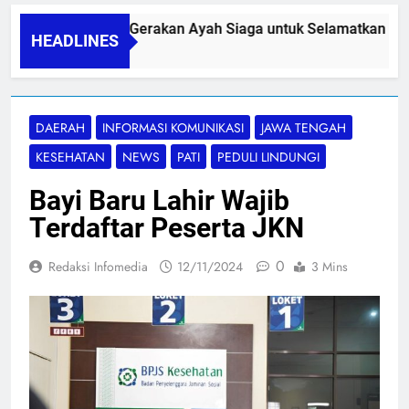
PAPA SIDINI, Gerakan Ayah Siaga untuk Selamatkan Ibu N
HEADLINES
06/08/2026
DAERAH
INFORMASI KOMUNIKASI
JAWA TENGAH
KESEHATAN
NEWS
PATI
PEDULI LINDUNGI
Bayi Baru Lahir Wajib
Terdaftar Peserta JKN
0
Redaksi Infomedia
12/11/2024
3 Mins