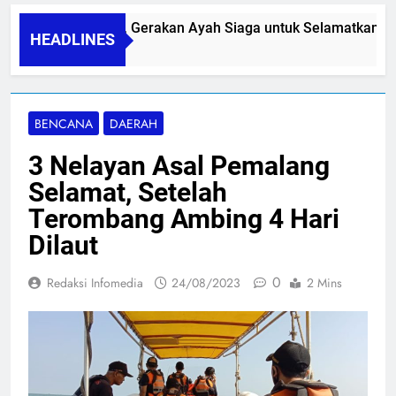
PAPA SIDINI, Gerakan Ayah Siaga untuk Selamatkan Ibu 
HEADLINES
06/08/2026
BENCANA
DAERAH
3 Nelayan Asal Pemalang
Selamat, Setelah
Terombang Ambing 4 Hari
Dilaut
0
Redaksi Infomedia
24/08/2023
2 Mins