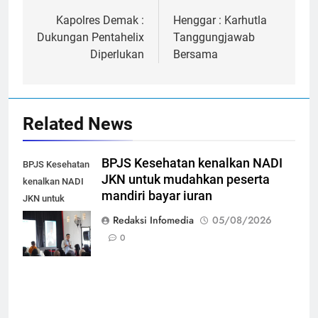
navigation
Kapolres Demak :
Henggar : Karhutla
Dukungan Pentahelix
Tanggungjawab
Diperlukan
Bersama
Related News
BPJS Kesehatan kenalkan NADI
BPJS Kesehatan
JKN untuk mudahkan peserta
kenalkan NADI
mandiri bayar iuran
JKN untuk
mudahkan
Redaksi Infomedia
05/08/2026
peserta mandiri
0
bayar iuran