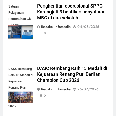
Penghentian operasional SPPG
Satuan
Karangjati 3 hentikan penyaluran
Pelayanan
MBG di dua sekolah
Pemenuhan Gizi
(SPPG)
Redaksi Infomedia
04/08/2026
Karangjati 3 di
0
Kabupaten Blora
DASC Rembang Raih 13 Medali di
DASC Rembang
Kejuaraan Renang Puri Berlian
Raih 13 Medali di
Champion Cup 2026
Kejuaraan
Renang Puri
Redaksi Infomedia
25/07/2026
Berlian
0
Champion Cup
2026