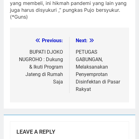
yang membeli, ini hikmah pandemi yang lain yang
juga harus disyukuri ,” pungkas Pujo bersyukur.
(*Guns)
Previous:
Next:
Post
navigation
BUPATI DJOKO
PETUGAS
NUGROHO : Dukung
GABUNGAN,
& Ikuti Program
Melaksanakan
Jateng di Rumah
Penyemprotan
Saja
Disinfektan di Pasar
Rakyat
LEAVE A REPLY