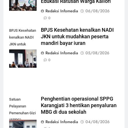
Edukasi Ratusan Warga Kaliori
Redaksi Infomedia
06/08/2026
0
BPJS Kesehatan kenalkan NADI
BPJS Kesehatan
JKN untuk mudahkan peserta
kenalkan NADI
mandiri bayar iuran
JKN untuk
mudahkan
Redaksi Infomedia
05/08/2026
peserta mandiri
0
bayar iuran
Penghentian operasional SPPG
Satuan
Karangjati 3 hentikan penyaluran
Pelayanan
MBG di dua sekolah
Pemenuhan Gizi
(SPPG)
Redaksi Infomedia
04/08/2026
Karangjati 3 di