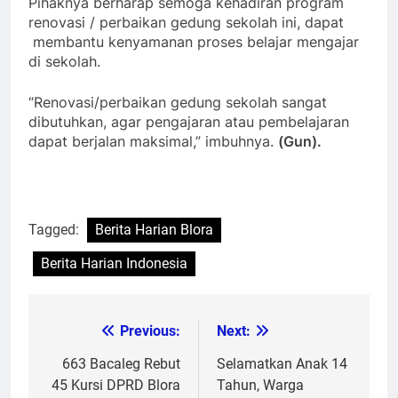
Pihaknya berharap semoga kehadiran program
renovasi / perbaikan gedung sekolah ini, dapat
membantu kenyamanan proses belajar mengajar
di sekolah.
“Renovasi/perbaikan gedung sekolah sangat
dibutuhkan, agar pengajaran atau pembelajaran
dapat berjalan maksimal,” imbuhnya.
(Gun).
Tagged:
Berita Harian Blora
Berita Harian Indonesia
Previous:
Next:
Post
navigation
663 Bacaleg Rebut
Selamatkan Anak 14
45 Kursi DPRD Blora
Tahun, Warga