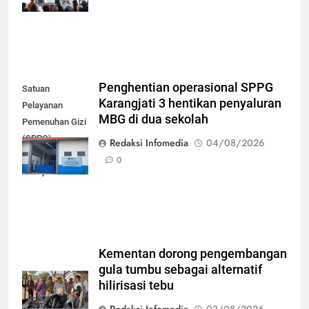
bayar iuran
Penghentian operasional SPPG
Satuan
Karangjati 3 hentikan penyaluran
Pelayanan
MBG di dua sekolah
Pemenuhan Gizi
(SPPG)
Redaksi Infomedia
04/08/2026
Karangjati 3 di
0
Kabupaten Blora
Kementan dorong pengembangan
gula tumbu sebagai alternatif
hilirisasi tebu
Redaksi Infomedia
03/08/2026