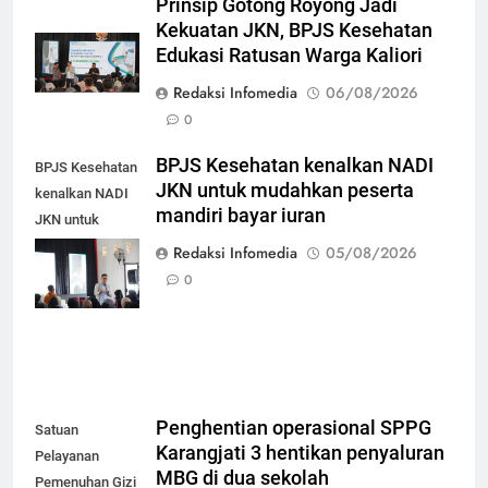
Prinsip Gotong Royong Jadi
Kekuatan JKN, BPJS Kesehatan
Edukasi Ratusan Warga Kaliori
Redaksi Infomedia
06/08/2026
0
BPJS Kesehatan kenalkan NADI
BPJS Kesehatan
JKN untuk mudahkan peserta
kenalkan NADI
mandiri bayar iuran
JKN untuk
mudahkan
Redaksi Infomedia
05/08/2026
peserta mandiri
0
bayar iuran
Penghentian operasional SPPG
Satuan
Karangjati 3 hentikan penyaluran
Pelayanan
MBG di dua sekolah
Pemenuhan Gizi