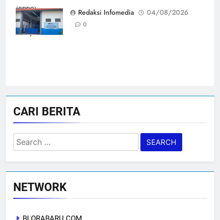
(SPPG)
Redaksi Infomedia
04/08/2026
Karangjati 3 di
0
Kabupaten Blora
CARI BERITA
Search
for:
NETWORK
BLORABARU.COM