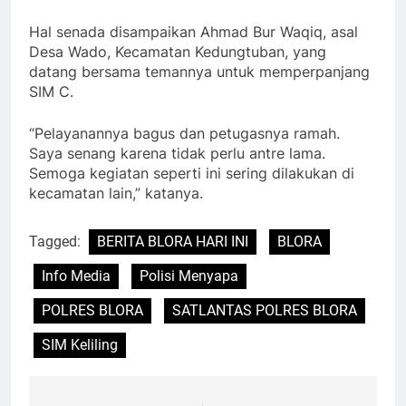
Hal senada disampaikan Ahmad Bur Waqiq, asal
Desa Wado, Kecamatan Kedungtuban, yang
datang bersama temannya untuk memperpanjang
SIM C.
“Pelayanannya bagus dan petugasnya ramah.
Saya senang karena tidak perlu antre lama.
Semoga kegiatan seperti ini sering dilakukan di
kecamatan lain,” katanya.
Tagged:
BERITA BLORA HARI INI
BLORA
Info Media
Polisi Menyapa
POLRES BLORA
SATLANTAS POLRES BLORA
SIM Keliling