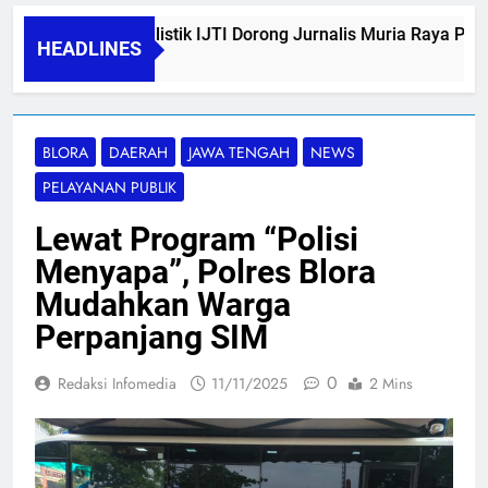
Kemah Jurnalistik IJTI Dorong Jurnalis Muria Raya Perku
HEADLINES
09/08/2026
BLORA
DAERAH
JAWA TENGAH
NEWS
PELAYANAN PUBLIK
Lewat Program “Polisi
Menyapa”, Polres Blora
Mudahkan Warga
Perpanjang SIM
0
Redaksi Infomedia
11/11/2025
2 Mins