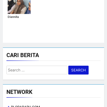
Kabupaten
Blora, Artika
Diannita
CARI BERITA
Search
for:
NETWORK