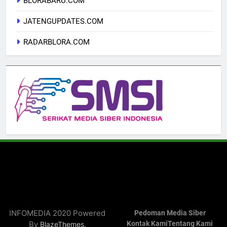
BLORABARU.COM
JATENGUPDATES.COM
RADARBLORA.COM
INFOMEDIA 2020 Powered
Pedoman Media Siber
By
.
Kontak Kami
Tentang Kami
BlazeThemes