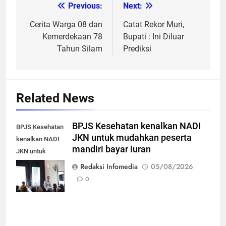
Previous:
Next:
Post
navigation
Cerita Warga 08 dan
Catat Rekor Muri,
Kemerdekaan 78
Bupati : Ini Diluar
Tahun Silam
Prediksi
Related News
BPJS Kesehatan kenalkan NADI
BPJS Kesehatan
JKN untuk mudahkan peserta
kenalkan NADI
mandiri bayar iuran
JKN untuk
mudahkan
Redaksi Infomedia
05/08/2026
peserta mandiri
0
bayar iuran