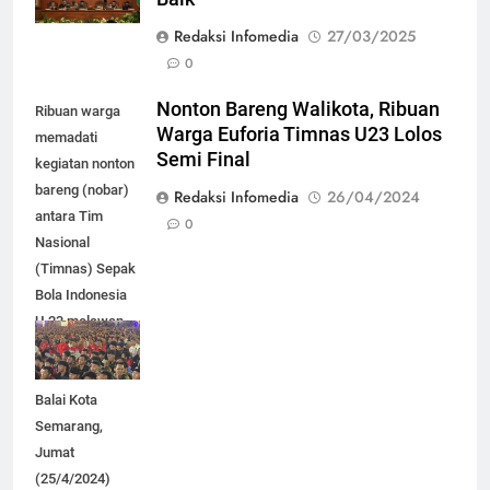
Redaksi Infomedia
27/03/2025
0
Nonton Bareng Walikota, Ribuan
Ribuan warga
Warga Euforia Timnas U23 Lolos
memadati
Semi Final
kegiatan nonton
bareng (nobar)
Redaksi Infomedia
26/04/2024
antara Tim
0
Nasional
(Timnas) Sepak
Bola Indonesia
U-23 melawan
Korea Selatan U-
23 di halaman
Balai Kota
Semarang,
Jumat
(25/4/2024)