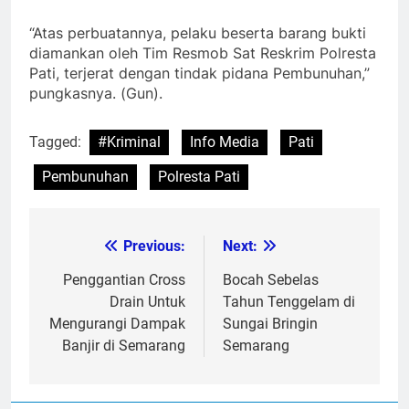
“Atas perbuatannya, pelaku beserta barang bukti
diamankan oleh Tim Resmob Sat Reskrim Polresta
Pati, terjerat dengan tindak pidana Pembunuhan,”
pungkasnya. (Gun).
Tagged:
#Kriminal
Info Media
Pati
Pembunuhan
Polresta Pati
Previous:
Next:
Post
navigation
Penggantian Cross
Bocah Sebelas
Drain Untuk
Tahun Tenggelam di
Mengurangi Dampak
Sungai Bringin
Banjir di Semarang
Semarang