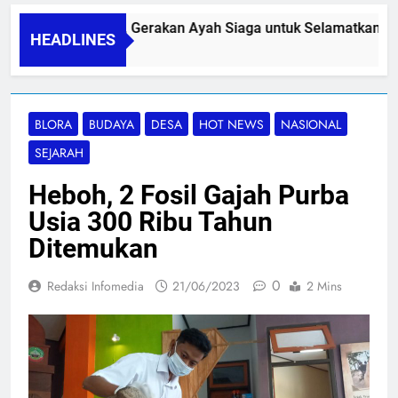
PAPA SIDINI, Gerakan Ayah Siaga untuk Selamatkan Ibu 
HEADLINES
06/08/2026
BLORA
BUDAYA
DESA
HOT NEWS
NASIONAL
SEJARAH
Heboh, 2 Fosil Gajah Purba
Usia 300 Ribu Tahun
Ditemukan
0
Redaksi Infomedia
21/06/2023
2 Mins