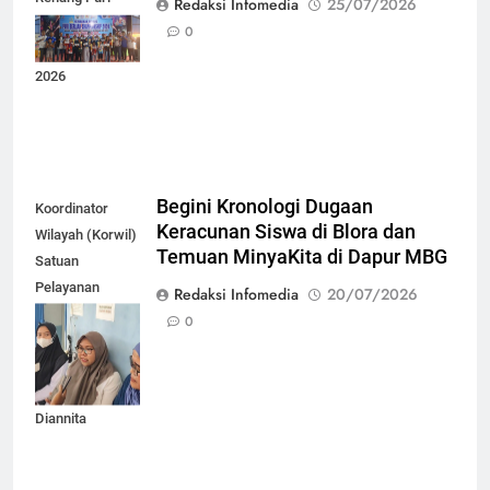
Redaksi Infomedia
25/07/2026
Berlian
0
Champion Cup
2026
Begini Kronologi Dugaan
Koordinator
Keracunan Siswa di Blora dan
Wilayah (Korwil)
Temuan MinyaKita di Dapur MBG
Satuan
Pelayanan
Redaksi Infomedia
20/07/2026
Pemenuhan Gizi
0
(SPPG)
Kabupaten
Blora, Artika
Diannita