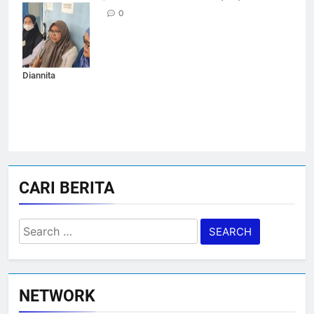
Pemenuhan Gizi
0
(SPPG)
Kabupaten
Blora, Artika
Diannita
CARI BERITA
Search
for:
NETWORK