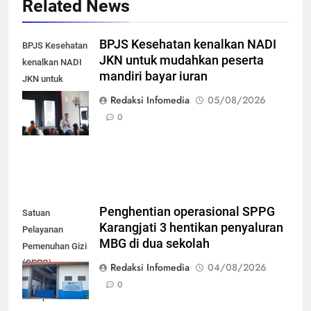
Related News
BPJS Kesehatan kenalkan NADI
BPJS Kesehatan
JKN untuk mudahkan peserta
kenalkan NADI
mandiri bayar iuran
JKN untuk
mudahkan
Redaksi Infomedia
05/08/2026
peserta mandiri
0
bayar iuran
Penghentian operasional SPPG
Satuan
Karangjati 3 hentikan penyaluran
Pelayanan
MBG di dua sekolah
Pemenuhan Gizi
(SPPG)
Redaksi Infomedia
04/08/2026
Karangjati 3 di
0
Kabupaten Blora