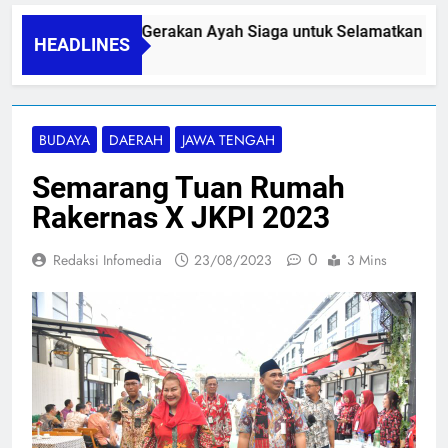
PAPA SIDINI, Gerakan Ayah Siaga untuk Selamatkan Ibu N
HEADLINES
06/08/2026
BUDAYA
DAERAH
JAWA TENGAH
Semarang Tuan Rumah
Rakernas X JKPI 2023
0
Redaksi Infomedia
23/08/2023
3 Mins