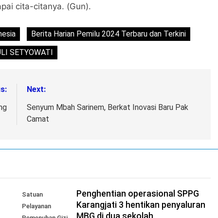
ai cita-citanya. (Gun).
nesia
Berita Harian Pemilu 2024 Terbaru dan Terkini
ULI SETYOWATI
s:
Next:
ng
Senyum Mbah Sarinem, Berkat Inovasi Baru Pak
Camat
I
Penghentian operasional SPPG
Satuan
Karangjati 3 hentikan penyaluran
Pelayanan
MBG di dua sekolah
Pemenuhan Gizi