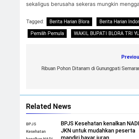
sekaligus berusaha sekeras mungkin menggap
Tagged:
Berita Harian Blora
Berita Harian Indo
Pemilih Pemula
WAKIL BUPATI BLORA TRI Y
Previou
Post
navigation
Ribuan Pohon Ditanam di Gunungpati Semara
Related News
BPJS Kesehatan kenalkan NAD
BPJS
JKN untuk mudahkan peserta
Kesehatan
mandiri bayar iuran
kenalkan NADI