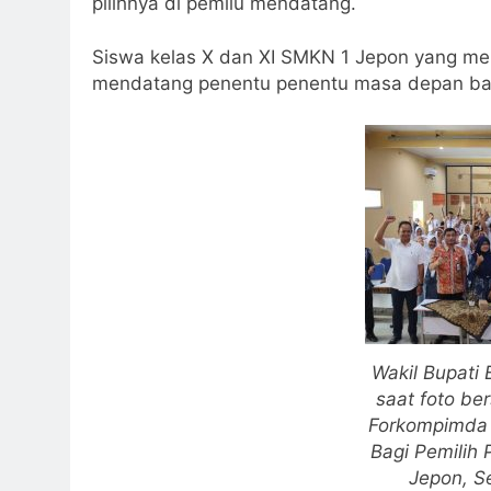
pilihnya di pemilu mendatang.
Siswa kelas X dan XI SMKN 1 Jepon yang me
mendatang penentu penentu masa depan ba
Wakil Bupati B
saat foto be
Forkompimda 
Bagi Pemilih
Jepon, S