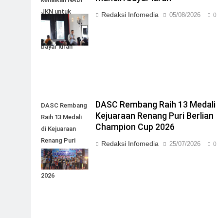
JKN untuk
Redaksi Infomedia
05/08/2026
0
mudahkan
peserta mandiri
bayar iuran
DASC Rembang Raih 13 Medali 
DASC Rembang
Kejuaraan Renang Puri Berlian
Raih 13 Medali
Champion Cup 2026
di Kejuaraan
Renang Puri
Redaksi Infomedia
25/07/2026
0
Berlian
Champion Cup
2026