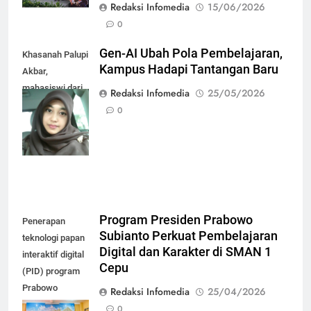
Redaksi Infomedia
15/06/2026
0
Gen-AI Ubah Pola Pembelajaran,
Khasanah Palupi
Kampus Hadapi Tantangan Baru
Akbar,
mahasiswi dari
Redaksi Infomedia
25/05/2026
Program Doktor
0
Ilmu Pendidikan
Bahasa UNNES
Program Presiden Prabowo
Penerapan
Subianto Perkuat Pembelajaran
teknologi papan
Digital dan Karakter di SMAN 1
interaktif digital
Cepu
(PID) program
Prabowo
Redaksi Infomedia
25/04/2026
Subianto di SMA
0