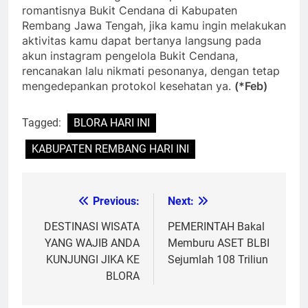
romantisnya Bukit Cendana di Kabupaten
Rembang Jawa Tengah, jika kamu ingin melakukan
aktivitas kamu dapat bertanya langsung pada
akun instagram pengelola Bukit Cendana,
rencanakan lalu nikmati pesonanya, dengan tetap
mengedepankan protokol kesehatan ya.
(*Feb)
Tagged:
BLORA HARI INI
KABUPATEN REMBANG HARI INI
Previous:
Next:
Post
navigation
DESTINASI WISATA
PEMERINTAH Bakal
YANG WAJIB ANDA
Memburu ASET BLBI
KUNJUNGI JIKA KE
Sejumlah 108 Triliun
BLORA