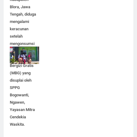
Blora, Jawa
Tengah, diduga
mengalami
keracunan
setelah
mengonsumsi
makanan dalam
Program Makan
Bergizi Gratis
(MBG) yang
disuplai oleh
SPPG
Bogowanti,
Ngawen,
Yayasan Mitra
Cendekia
Waskita.