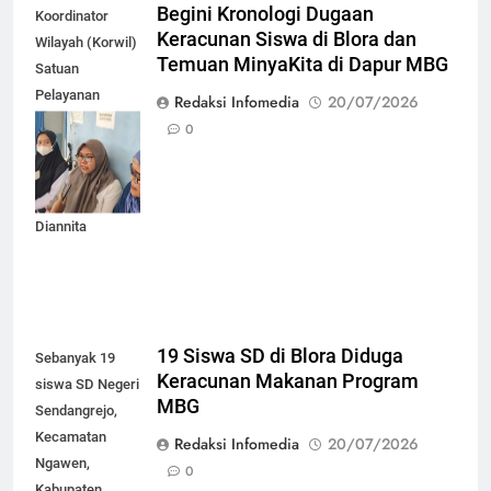
Begini Kronologi Dugaan
Koordinator
Keracunan Siswa di Blora dan
Wilayah (Korwil)
Temuan MinyaKita di Dapur MBG
Satuan
Pelayanan
Redaksi Infomedia
20/07/2026
Pemenuhan Gizi
0
(SPPG)
Kabupaten
Blora, Artika
Diannita
19 Siswa SD di Blora Diduga
Sebanyak 19
Keracunan Makanan Program
siswa SD Negeri
MBG
Sendangrejo,
Kecamatan
Redaksi Infomedia
20/07/2026
Ngawen,
0
Kabupaten