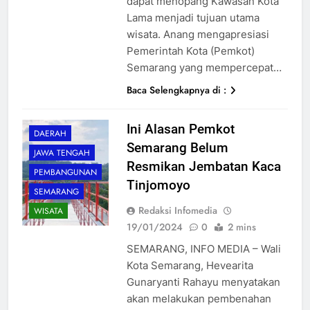
dapat menopang Kawasan Kota
Lama menjadi tujuan utama
wisata. Anang mengapresiasi
Pemerintah Kota (Pemkot)
Semarang yang mempercepat…
Baca Selengkapnya di :
Ini Alasan Pemkot
DAERAH
Semarang Belum
JAWA TENGAH
Resmikan Jembatan Kaca
PEMBANGUNAN
Tinjomoyo
SEMARANG
Redaksi Infomedia
WISATA
19/01/2024
0
2 mins
SEMARANG, INFO MEDIA – Wali
Kota Semarang, Hevearita
Gunaryanti Rahayu menyatakan
akan melakukan pembenahan