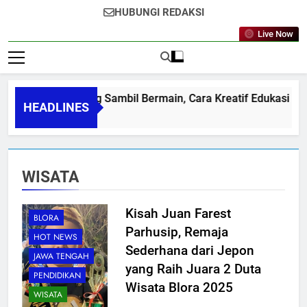
INFO MEDIA
Informasi Aktual Independen
HUBUNGI REDAKSI
Live Now
Belajar Stunting Sambil Bermain, Cara Kreatif Edukasi Rema
HEADLINES
10/08/2026
WISATA
Kisah Juan Farest
BLORA
Parhusip, Remaja
HOT NEWS
Sederhana dari Jepon
JAWA TENGAH
yang Raih Juara 2 Duta
PENDIDIKAN
Wisata Blora 2025
WISATA