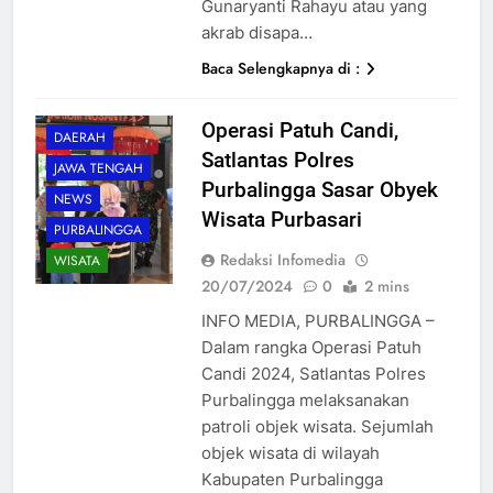
Gunaryanti Rahayu atau yang
akrab disapa…
Baca Selengkapnya di :
Operasi Patuh Candi,
DAERAH
Satlantas Polres
JAWA TENGAH
Purbalingga Sasar Obyek
NEWS
Wisata Purbasari
PURBALINGGA
Redaksi Infomedia
WISATA
20/07/2024
0
2 mins
INFO MEDIA, PURBALINGGA –
Dalam rangka Operasi Patuh
Candi 2024, Satlantas Polres
Purbalingga melaksanakan
patroli objek wisata. Sejumlah
objek wisata di wilayah
Kabupaten Purbalingga