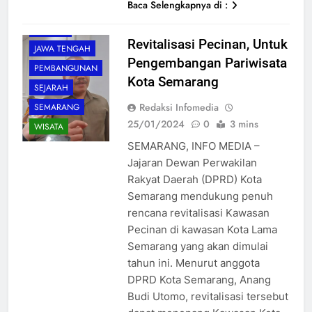
Baca Selengkapnya di :
DAERAH
Revitalisasi Pecinan, Untuk
JAWA TENGAH
Pengembangan Pariwisata
PEMBANGUNAN
Kota Semarang
SEJARAH
Redaksi Infomedia
SEMARANG
25/01/2024
0
3 mins
WISATA
SEMARANG, INFO MEDIA –
Jajaran Dewan Perwakilan
Rakyat Daerah (DPRD) Kota
Semarang mendukung penuh
rencana revitalisasi Kawasan
Pecinan di kawasan Kota Lama
Semarang yang akan dimulai
tahun ini. Menurut anggota
DPRD Kota Semarang, Anang
Budi Utomo, revitalisasi tersebut