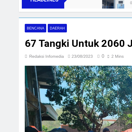
04/08/2026
BENCANA
DAERAH
67 Tangki Untuk 2060 
0
Redaksi Infomedia
23/08/2023
2 Mins