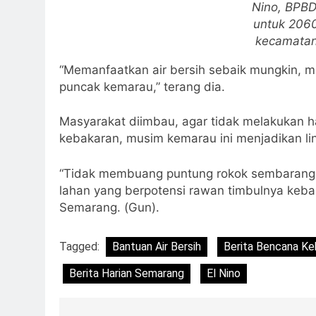
Nino, BPBD
untuk 2060
kecamatan
“Memanfaatkan air bersih sebaik mungkin, 
puncak kemarau,” terang dia.
Masyarakat diimbau, agar tidak melakukan h
kebakaran, musim kemarau ini menjadikan li
“Tidak membuang puntung rokok sembaranga
lahan yang berpotensi rawan timbulnya kebak
Semarang. (Gun).
Tagged:
Bantuan Air Bersih
Berita Bencana Kek
Berita Harian Semarang
El Nino