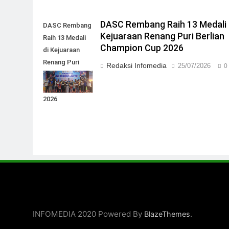
DASC Rembang Raih 13 Medali 
DASC Rembang
Kejuaraan Renang Puri Berlian
Raih 13 Medali
Champion Cup 2026
di Kejuaraan
Renang Puri
Redaksi Infomedia
25/07/2026
0
Berlian
Champion Cup
2026
INFOMEDIA 2020 Powered By
.
BlazeThemes