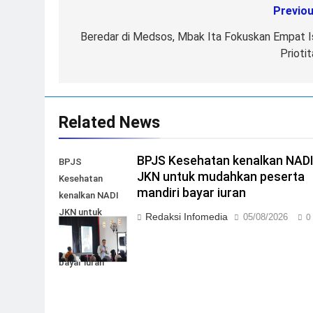
Previou
Post
navigation
Beredar di Medsos, Mbak Ita Fokuskan Empat I
Prioti
Related News
BPJS Kesehatan kenalkan NAD
BPJS
JKN untuk mudahkan peserta
Kesehatan
mandiri bayar iuran
kenalkan NADI
JKN untuk
Redaksi Infomedia
05/08/2026
0
mudahkan
peserta mandiri
bayar iuran