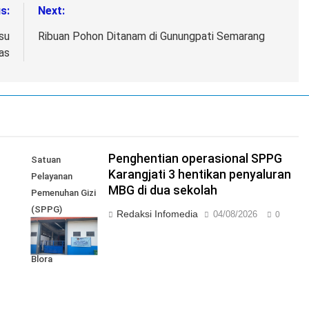
s:
Next:
su
Ribuan Pohon Ditanam di Gunungpati Semarang
tas
I
Penghentian operasional SPPG
Satuan
Karangjati 3 hentikan penyaluran
Pelayanan
MBG di dua sekolah
Pemenuhan Gizi
(SPPG)
Redaksi Infomedia
04/08/2026
0
Karangjati 3 di
Kabupaten
Blora