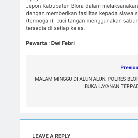
Jepon Kabupaten Blora dalam melaksanakan u
dengan memberikan fasilitas kepada siswa 
(termogan), cuci tangan menggunakan sabun 
tersedia di setiap kelas.
Pewarta : Dwi Febri
Previou
Post
navigation
MALAM MINGGU DI ALUN ALUN, POLRES BLO
BUKA LAYANAN TERPA
LEAVE A REPLY