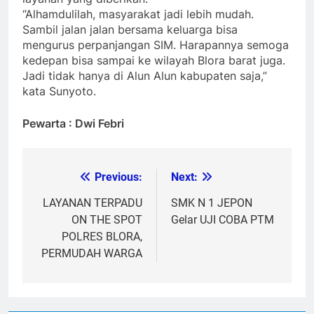
“Alhamdulilah, masyarakat jadi lebih mudah.
Sambil jalan jalan bersama keluarga bisa
mengurus perpanjangan SIM. Harapannya semoga
kedepan bisa sampai ke wilayah Blora barat juga.
Jadi tidak hanya di Alun Alun kabupaten saja,”
kata Sunyoto.
Pewarta : Dwi Febri
Previous:
Next:
Post
navigation
LAYANAN TERPADU
SMK N 1 JEPON
ON THE SPOT
Gelar UJI COBA PTM
POLRES BLORA,
PERMUDAH WARGA