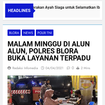
PAPA SIDINI, Gerakan Ayah Siaga untuk Selamatkan Ibu Nif
HEADLINES
06/08/2026
BLORA
NEWS
POLRI TNI
MALAM MINGGU DI ALUN
ALUN, POLRES BLORA
BUKA LAYANAN TERPADU
0
Redaksi Infomedia
04/04/2021
2 Mins