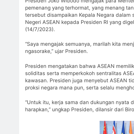
Presiden Joko Widodo mengajak para Menter
pemenang yang terhormat, yang menang tan
tersebut disampaikan Kepala Negara dalam 
Negeri ASEAN kepada Presiden RI yang digel
(14/7/2023).
“Saya mengajak semuanya, marilah kita men
ngasorake,” ujar Presiden.
Presiden mengatakan bahwa ASEAN memiliki
soliditas serta memperkokoh sentralitas AS
kawasan. Presiden juga menyebut ASEAN tid
proksi negara mana pun, serta selalu mengho
“Untuk itu, kerja sama dan dukungan nyata 
harapkan,” ungkap Presiden, dilansir dari Bir