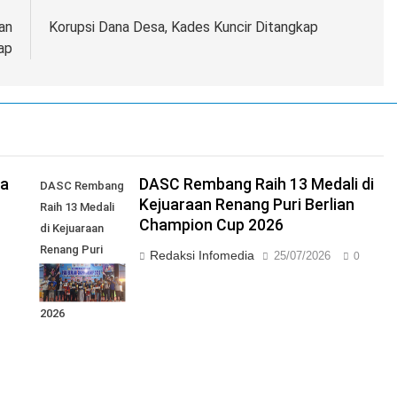
an
Korupsi Dana Desa, Kades Kuncir Ditangkap
ap
ga
DASC Rembang Raih 13 Medali di
DASC Rembang
Kejuaraan Renang Puri Berlian
Raih 13 Medali
Champion Cup 2026
di Kejuaraan
Renang Puri
Redaksi Infomedia
25/07/2026
0
Berlian
Champion Cup
2026