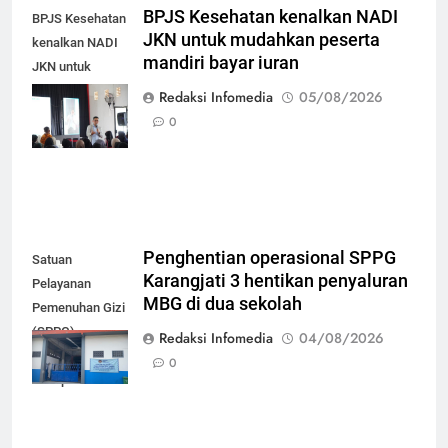
BPJS Kesehatan kenalkan NADI
BPJS Kesehatan
JKN untuk mudahkan peserta
kenalkan NADI
mandiri bayar iuran
JKN untuk
mudahkan
Redaksi Infomedia
05/08/2026
peserta mandiri
0
bayar iuran
Penghentian operasional SPPG
Satuan
Karangjati 3 hentikan penyaluran
Pelayanan
MBG di dua sekolah
Pemenuhan Gizi
(SPPG)
Redaksi Infomedia
04/08/2026
Karangjati 3 di
0
Kabupaten Blora