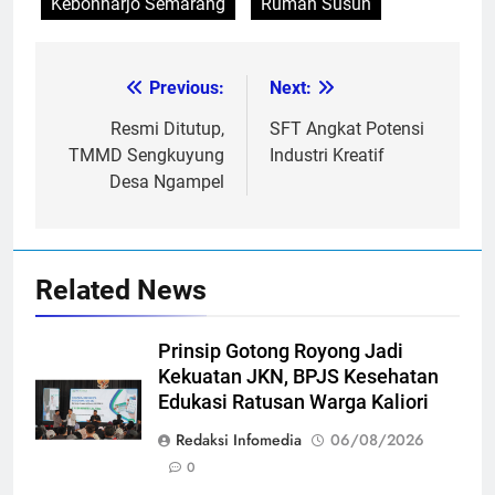
Kebonharjo Semarang
Rumah Susun
Previous:
Next:
Post
navigation
Resmi Ditutup,
SFT Angkat Potensi
TMMD Sengkuyung
Industri Kreatif
Desa Ngampel
Related News
Prinsip Gotong Royong Jadi
Kekuatan JKN, BPJS Kesehatan
Edukasi Ratusan Warga Kaliori
Redaksi Infomedia
06/08/2026
0