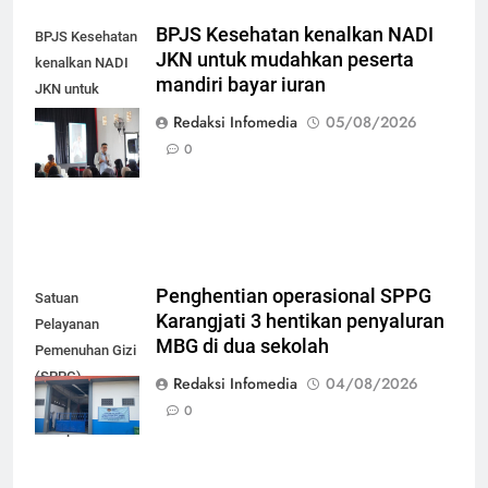
BPJS Kesehatan kenalkan NADI
BPJS Kesehatan
JKN untuk mudahkan peserta
kenalkan NADI
mandiri bayar iuran
JKN untuk
mudahkan
Redaksi Infomedia
05/08/2026
peserta mandiri
0
bayar iuran
Penghentian operasional SPPG
Satuan
Karangjati 3 hentikan penyaluran
Pelayanan
MBG di dua sekolah
Pemenuhan Gizi
(SPPG)
Redaksi Infomedia
04/08/2026
Karangjati 3 di
0
Kabupaten Blora