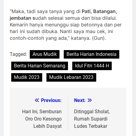
“Maka, tadi saya tanya yang di
Pati, Batangan,
jembatan s
udah selesai semua dan bisa dilalui.
Kemarin hanya menunggu siap betonnya dan per
hari ini sudah dibuka. Nanti saya mau cek, ini
contoh-contoh yang ada,” katanya. (Gun).
Tagged:
Arus Mudik
Berita Harian Indonesia
Berita Harian Semarang
Idul Fitri 1444 H
Mudik 2023
Mudik Lebaran 2023
Previous:
Next:
Post
navigation
Hari Ini, Semburan
Ditinggal Sholat,
Oro Oro Kesongo
Rumah Supardi
Lebih Dasyat
Ludes Terbakar