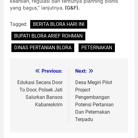
keahlian, regulasi dan tentunya planning bisnis
yang bagus,” lanjutnya.
(G&F).
Tagged:
BERITA BLORA HARI INI
BUPATI BLORA ARIEF ROHMAN
DINAS PERTANIAN BLORA
PETERNAKAN
Previous:
Next:
Post
navigation
Edukasi Secara Door
Desa Megiri Pilot
To Door, Polsek Jati
Project
Salurkan Bansos
Pengembangan
Kabareskrim
Potensi Pertanian
Dan Peternakan
Terpadu