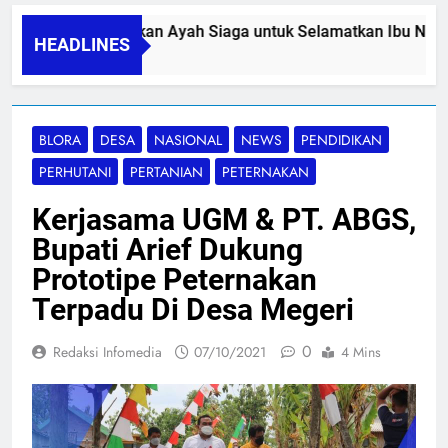
PA SIDINI, Gerakan Ayah Siaga untuk Selamatkan Ibu Nifas
HEADLINES
/08/2026
BLORA
DESA
NASIONAL
NEWS
PENDIDIKAN
PERHUTANI
PERTANIAN
PETERNAKAN
Kerjasama UGM & PT. ABGS,
Bupati Arief Dukung
Prototipe Peternakan
Terpadu Di Desa Megeri
0
Redaksi Infomedia
07/10/2021
4 Mins