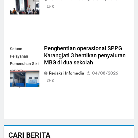
peserta mandiri
0
bayar iuran
Penghentian operasional SPPG
Satuan
Karangjati 3 hentikan penyaluran
Pelayanan
MBG di dua sekolah
Pemenuhan Gizi
(SPPG)
Redaksi Infomedia
04/08/2026
Karangjati 3 di
0
Kabupaten Blora
CARI BERITA