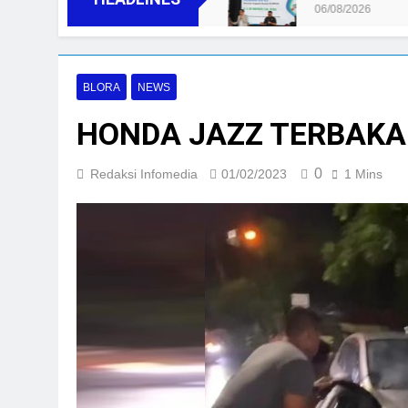
06/08/2026
BLORA
NEWS
HONDA JAZZ TERBAKAR d
0
Redaksi Infomedia
01/02/2023
1 Mins