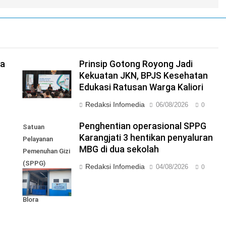
ga
Prinsip Gotong Royong Jadi
Kekuatan JKN, BPJS Kesehatan
Edukasi Ratusan Warga Kaliori
Redaksi Infomedia
06/08/2026
0
I
Penghentian operasional SPPG
Satuan
Karangjati 3 hentikan penyaluran
Pelayanan
MBG di dua sekolah
Pemenuhan Gizi
(SPPG)
Redaksi Infomedia
04/08/2026
0
Karangjati 3 di
Kabupaten
Blora