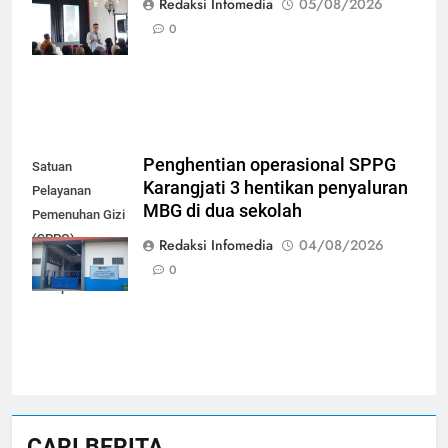
Redaksi Infomedia
05/08/2026
peserta mandiri
0
bayar iuran
Penghentian operasional SPPG
Satuan
Karangjati 3 hentikan penyaluran
Pelayanan
MBG di dua sekolah
Pemenuhan Gizi
(SPPG)
Redaksi Infomedia
04/08/2026
Karangjati 3 di
0
Kabupaten Blora
CARI BERITA