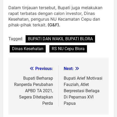
Dalam tinjauan tersebut, Bupati juga melakukan
rapat terbatas dengan calon investor, Dinas
Kesehatan, pengurus NU Kecamatan Cepu dan
pihak-pihak terkait.
(G&F).
Tagged:
BUPATI DAN WAKIL BUPATI BLORA
Dinas Kesehatan
RS NU Cepu Blora
Previous:
Next:
Post
navigation
Bupati Berharap
Bupati Arief Motivasi
Ranperda Perubahan
Fauziah, Atlet
APBD TA 2021,
Berprestasi Berlaga
Segera Ditetapkan
Di Peparnas XVI
Perda
Papua