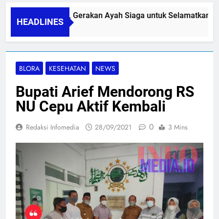
PAPA SIDINI, Gerakan Ayah Siaga untuk Selamatkan Ibu 
HEADLINES
06/08/2026
BLORA
KESEHATAN
NEWS
Bupati Arief Mendorong RS
NU Cepu Aktif Kembali
0
Redaksi Infomedia
28/09/2021
3 Mins