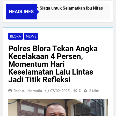
INI, Gerakan Ayah Siaga untuk Selamatkan Ibu Nifas
HEADLINES
6
BLORA
NEWS
Polres Blora Tekan Angka
Kecelakaan 4 Persen,
Momentum Hari
Keselamatan Lalu Lintas
Jadi Titik Refleksi
0
Redaksi Infomedia
07/09/2025
2 Mins