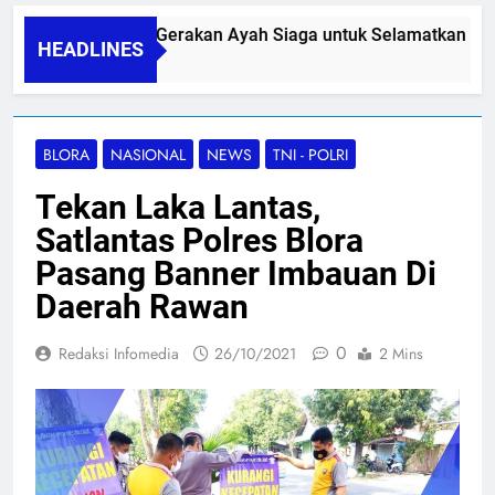
PAPA SIDINI, Gerakan Ayah Siaga untuk Selamatkan Ibu N
HEADLINES
06/08/2026
BLORA
NASIONAL
NEWS
TNI - POLRI
Tekan Laka Lantas,
Satlantas Polres Blora
Pasang Banner Imbauan Di
Daerah Rawan
0
Redaksi Infomedia
26/10/2021
2 Mins