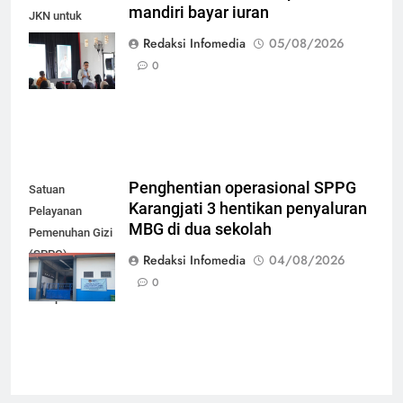
mandiri bayar iuran
JKN untuk
mudahkan
Redaksi Infomedia
05/08/2026
peserta mandiri
0
bayar iuran
Penghentian operasional SPPG
Satuan
Karangjati 3 hentikan penyaluran
Pelayanan
MBG di dua sekolah
Pemenuhan Gizi
(SPPG)
Redaksi Infomedia
04/08/2026
Karangjati 3 di
0
Kabupaten Blora