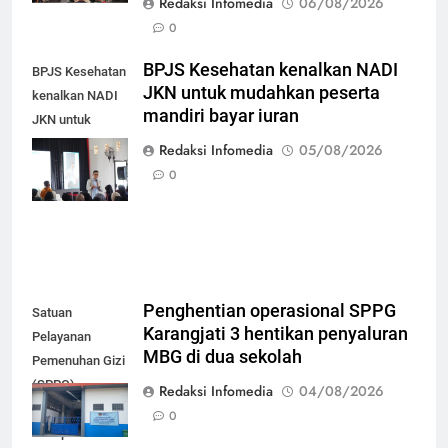
Redaksi Infomedia
06/08/2026
0
BPJS Kesehatan kenalkan NADI
BPJS Kesehatan
JKN untuk mudahkan peserta
kenalkan NADI
mandiri bayar iuran
JKN untuk
mudahkan
Redaksi Infomedia
05/08/2026
peserta mandiri
0
bayar iuran
Penghentian operasional SPPG
Satuan
Karangjati 3 hentikan penyaluran
Pelayanan
MBG di dua sekolah
Pemenuhan Gizi
(SPPG)
Redaksi Infomedia
04/08/2026
Karangjati 3 di
0
Kabupaten Blora