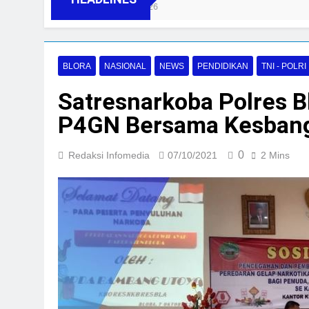
06/08/2026
BLORA
NASIONAL
NEWS
PENDIDIKAN
TNI - POLRI
Satresnarkoba Polres B
P4GN Bersama Kesban
0
Redaksi Infomedia
07/10/2021
2 Mins