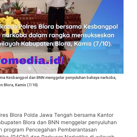
ama Kesbangpol dan BNN menggelar penyuluhan bahaya narkoba,
 Blora, Kamis (7/10).
lres Blora Polda Jawa Tengah bersama Kantor
Kabupaten Blora dan BNN menggelar penyuluhan
n program Pencegahan Pemberantasan
ika (P4GN) dan Perkusor Narkotika di wilayah