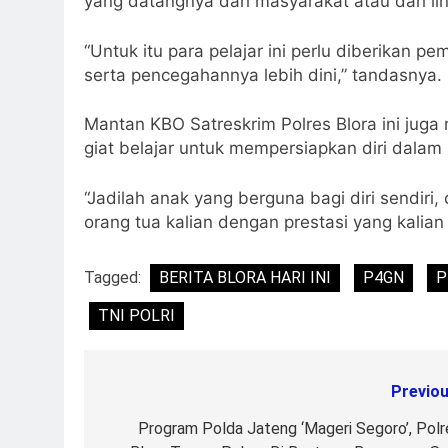
yang datangnya dari masyarakat atau dari li
“Untuk itu para pelajar ini perlu diberika
serta pencegahannya lebih dini,” tandasnya.
Mantan KBO Satreskrim Polres Blora ini juga
giat belajar untuk mempersiapkan diri dalam 
“Jadilah anak yang berguna bagi diri sendiri
orang tua kalian dengan prestasi yang kalian
Tagged:
BERITA BLORA HARI INI
P4GN
P
TNI POLRI
Previou
Post
navigation
Program Polda Jateng ‘Mageri Segoro’, Polr