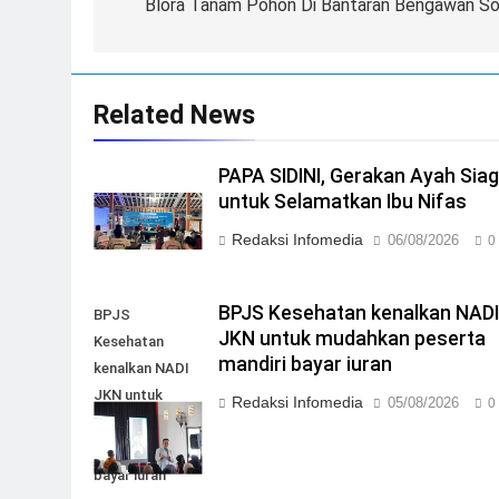
Blora Tanam Pohon Di Bantaran Bengawan So
Related News
PAPA SIDINI, Gerakan Ayah Sia
untuk Selamatkan Ibu Nifas
Redaksi Infomedia
06/08/2026
0
BPJS Kesehatan kenalkan NAD
BPJS
JKN untuk mudahkan peserta
Kesehatan
mandiri bayar iuran
kenalkan NADI
JKN untuk
Redaksi Infomedia
05/08/2026
0
mudahkan
peserta mandiri
bayar iuran