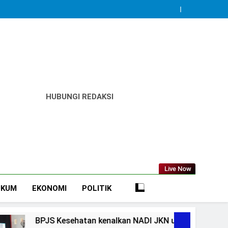
HUBUNGI REDAKSI
Live Now
UKUM
EKONOMI
POLITIK
ehatan kenalkan NADI JKN untuk mudahkan peserta mandiri 