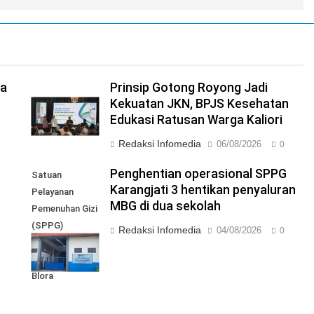
ga
Prinsip Gotong Royong Jadi
Kekuatan JKN, BPJS Kesehatan
Edukasi Ratusan Warga Kaliori
Redaksi Infomedia
06/08/2026
0
I
Penghentian operasional SPPG
Satuan
Karangjati 3 hentikan penyaluran
Pelayanan
MBG di dua sekolah
Pemenuhan Gizi
(SPPG)
Redaksi Infomedia
04/08/2026
0
Karangjati 3 di
Kabupaten
Blora