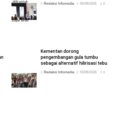
JKN untuk
Redaksi Infomedia
05/08/2026
0
mudahkan
peserta mandiri
bayar iuran
G
Kementan dorong
an
pengembangan gula tumbu
sebagai alternatif hilirisasi tebu
Redaksi Infomedia
03/08/2026
0