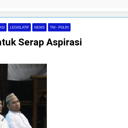
ASI
LEGISLATIF
NEWS
TNI - POLRI
ntuk Serap Aspirasi