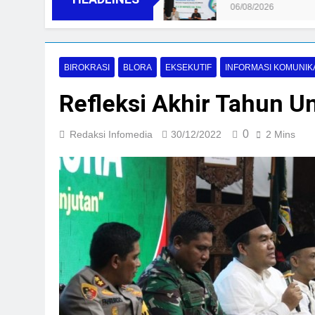
06/08/2026
BIROKRASI
BLORA
EKSEKUTIF
INFORMASI KOMUNIK
Refleksi Akhir Tahun U
0
Redaksi Infomedia
30/12/2022
2 Mins