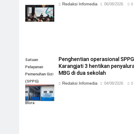
Redaksi Infomedia
06/08/2026
0
Penghentian operasional SPP
Satuan
Karangjati 3 hentikan penyalur
Pelayanan
MBG di dua sekolah
Pemenuhan Gizi
(SPPG)
Redaksi Infomedia
04/08/2026
0
Karangjati 3 di
Kabupaten
Blora