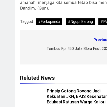
amanah menjaga kita semua tetap bisa men
Dandim. (Gun).
Tagged:
#Forkopimda
#Ngopi Bareng
#P
Previou
Post
navigation
Tembus Rp. 450 Juta Blora Fest 20
Related News
Prinsip Gotong Royong Jadi
Kekuatan JKN, BPJS Kesehata
Edukasi Ratusan Warga Kaliori