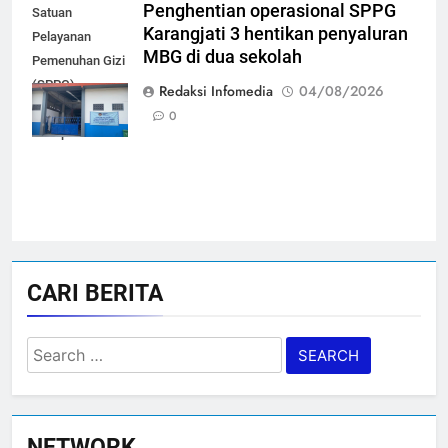
Penghentian operasional SPPG
Satuan
Karangjati 3 hentikan penyaluran
Pelayanan
MBG di dua sekolah
Pemenuhan Gizi
(SPPG)
Redaksi Infomedia
04/08/2026
Karangjati 3 di
0
Kabupaten Blora
CARI BERITA
Search
for:
NETWORK