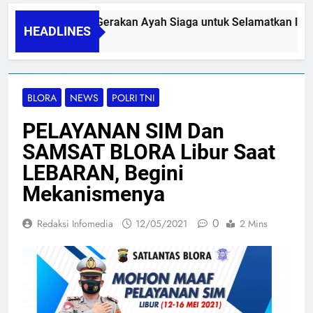
PAPA SIDINI, Gerakan Ayah Siaga untuk Selamatkan Ibu N
HEADLINES
06/08/2026
BLORA
NEWS
POLRI TNI
PELAYANAN SIM Dan
SAMSAT BLORA Libur Saat
LEBARAN, Begini
Mekanismenya
0
Redaksi Infomedia
12/05/2021
2 Mins