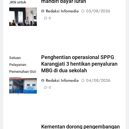
mandiri bayar iuran
JKN untuk
mudahkan
Redaksi Infomedia
05/08/2026
peserta mandiri
0
bayar iuran
Penghentian operasional SPPG
Satuan
Karangjati 3 hentikan penyaluran
Pelayanan
MBG di dua sekolah
Pemenuhan Gizi
(SPPG)
Redaksi Infomedia
04/08/2026
Karangjati 3 di
0
Kabupaten Blora
Kementan dorong pengembangan