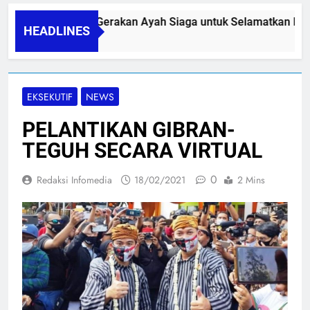
PAPA SIDINI, Gerakan Ayah Siaga untuk Selamatkan Ibu N
HEADLINES
06/08/2026
EKSEKUTIF
NEWS
PELANTIKAN GIBRAN-
TEGUH SECARA VIRTUAL
0
Redaksi Infomedia
18/02/2021
2 Mins