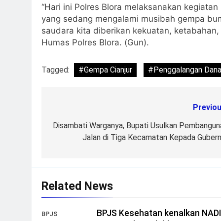
“Hari ini Polres Blora melaksanakan kegiat
yang sedang mengalami musibah gempa bumi 
saudara kita diberikan kekuatan, ketabahan, 
Humas Polres Blora. (Gun).
Tagged:
#Gempa Cianjur
#Penggalangan Dan
Previou
Post
navigation
Disambati Warganya, Bupati Usulkan Pembangun
Jalan di Tiga Kecamatan Kepada Gubern
Related News
BPJS Kesehatan kenalkan NAD
BPJS