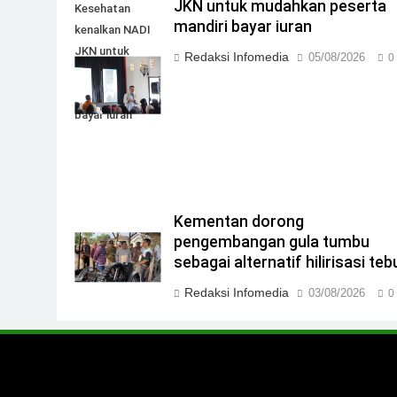
JKN untuk mudahkan peserta
Kesehatan
mandiri bayar iuran
kenalkan NADI
JKN untuk
Redaksi Infomedia
05/08/2026
0
mudahkan
peserta mandiri
bayar iuran
Kementan dorong
pengembangan gula tumbu
sebagai alternatif hilirisasi teb
Redaksi Infomedia
03/08/2026
0