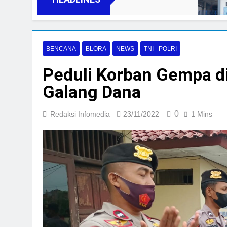
04/0
BENCANA
BLORA
NEWS
TNI - POLRI
Peduli Korban Gempa di 
Galang Dana
0
Redaksi Infomedia
23/11/2022
1 Mins