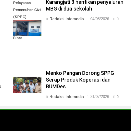
Karangjati 3 hentikan penyaluran
Pelayanan
MBG di dua sekolah
Pemenuhan Gizi
(SPPG)
Redaksi Infomedia
04/08/2026
0
Karangjati 3 di
Kabupaten
Blora
Menko Pangan Dorong SPPG
Serap Produk Koperasi dan
u
BUMDes
Redaksi Infomedia
31/07/2026
0