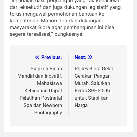
“Ini adalah hasil perjuangan yang tak kenal lelah
dari eksekutif dan juga dukungan legislatif yang
terus mengawal permohonan bantuan ke
kementerian. Mohon doa dan dukungan
masyarakat Blora agar pembangunan ini bisa
segera terealisasi,” pungkasnya.
Previous:
Next:
Post
navigation
Siapkan Bidan
Polres Blora Gelar
Mandiri dan Inovatif,
Gerakan Pangan
Mahasiswa
Murah, Salurkan
Kebidanan Dapat
Beras SPHP 5 Kg
Pelatihan Postnatal
untuk Stabilkan
Spa dan Newborn
Harga
Photography