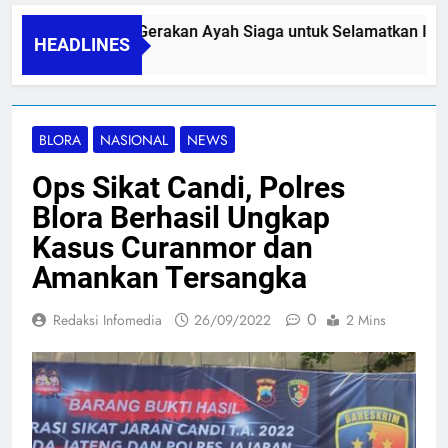
PAPA SIDINI, Gerakan Ayah Siaga untuk Selamatkan Ibu N
HEADLINES
06/08/2026
BLORA
NASIONAL
NEWS
Ops Sikat Candi, Polres
Blora Berhasil Ungkap
Kasus Curanmor dan
Amankan Tersangka
0
Redaksi Infomedia
26/09/2022
2 Mins