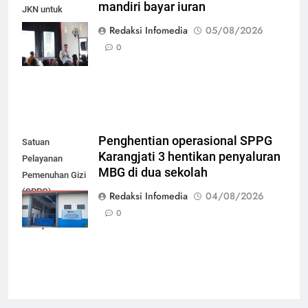
mandiri bayar iuran
JKN untuk
mudahkan
Redaksi Infomedia
05/08/2026
peserta mandiri
0
bayar iuran
Penghentian operasional SPPG
Satuan
Karangjati 3 hentikan penyaluran
Pelayanan
MBG di dua sekolah
Pemenuhan Gizi
(SPPG)
Redaksi Infomedia
04/08/2026
Karangjati 3 di
0
Kabupaten Blora