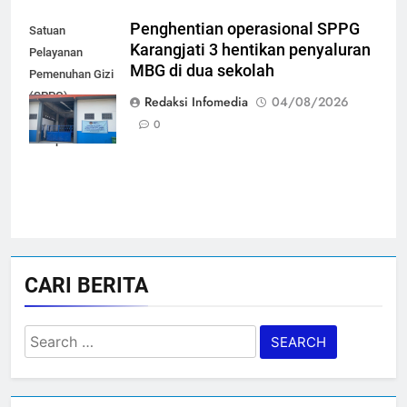
Penghentian operasional SPPG
Satuan
Karangjati 3 hentikan penyaluran
Pelayanan
MBG di dua sekolah
Pemenuhan Gizi
(SPPG)
Redaksi Infomedia
04/08/2026
Karangjati 3 di
0
Kabupaten Blora
CARI BERITA
Search
for: