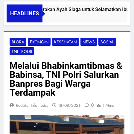
PAPA SIDINI, Gerakan Ayah Siaga untuk Selamatkan Ibu Nif
HEADLINES
06/08/2026
BLORA
EKONOMI
KESEHATAN
NEWS
SOSIAL
TNI - POLRI
Melalui Bhabinkamtibmas &
Babinsa, TNI Polri Salurkan
Banpres Bagi Warga
Terdampak
0
Redaksi Infomedia
18/08/2021
1 Mins