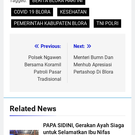
Tagged:
BERITA BLORA HARI INI
COVID 19 BLORA
KESEHATAN
PEMERINTAH KABUPATEN BLORA
TNI POLRI
Previous:
Next:
Post
navigation
Polsek Ngawen
Menteri Bumn Dan
Bersama Koramil
Menhub Apresiasi
Patroli Pasar
Pertashop Di Blora
Tradisional
Related News
PAPA SIDINI, Gerakan Ayah Siaga
untuk Selamatkan Ibu Nifas