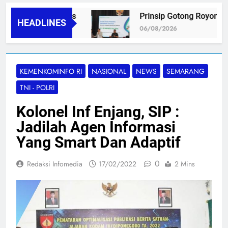
lamatkan Ibu Nifas
Prinsip Gotong Royong Ja
HEADLINES
06/08/2026
KEMENKOMINFO RI
NASIONAL
NEWS
SEMARANG
TNI - POLRI
Kolonel Inf Enjang, SIP :
Jadilah Agen Informasi
Yang Smart Dan Adaptif
0
Redaksi Infomedia
17/02/2022
2 Mins