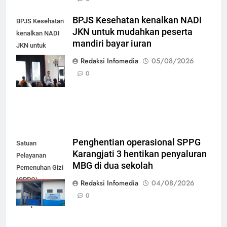
BPJS Kesehatan kenalkan NADI
BPJS Kesehatan
JKN untuk mudahkan peserta
kenalkan NADI
mandiri bayar iuran
JKN untuk
mudahkan
Redaksi Infomedia
05/08/2026
peserta mandiri
0
bayar iuran
Penghentian operasional SPPG
Satuan
Karangjati 3 hentikan penyaluran
Pelayanan
MBG di dua sekolah
Pemenuhan Gizi
(SPPG)
Redaksi Infomedia
04/08/2026
Karangjati 3 di
0
Kabupaten Blora