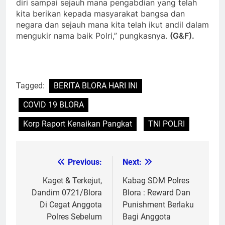
diri sampai sejauh mana pengabdian yang telah
kita berikan kepada masyarakat bangsa dan
negara dan sejauh mana kita telah ikut andil dalam
mengukir nama baik Polri,” pungkasnya.
(G&F).
Tagged:
BERITA BLORA HARI INI
COVID 19 BLORA
Korp Raport Kenaikan Pangkat
TNI POLRI
Previous:
Next:
Post
navigation
Kaget & Terkejut,
Kabag SDM Polres
Dandim 0721/Blora
Blora : Reward Dan
Di Cegat Anggota
Punishment Berlaku
Polres Sebelum
Bagi Anggota