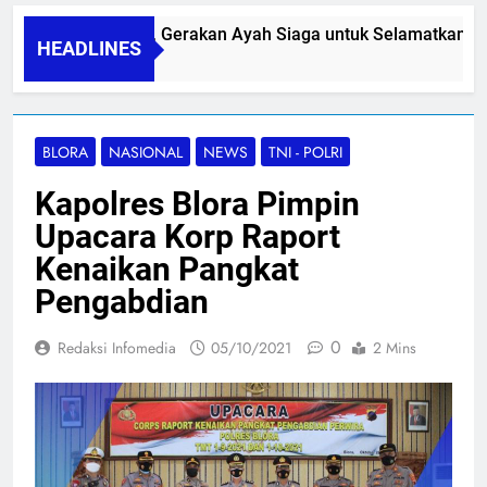
PAPA SIDINI, Gerakan Ayah Siaga untuk Selamatkan Ibu N
HEADLINES
06/08/2026
BLORA
NASIONAL
NEWS
TNI - POLRI
Kapolres Blora Pimpin
Upacara Korp Raport
Kenaikan Pangkat
Pengabdian
0
Redaksi Infomedia
05/10/2021
2 Mins