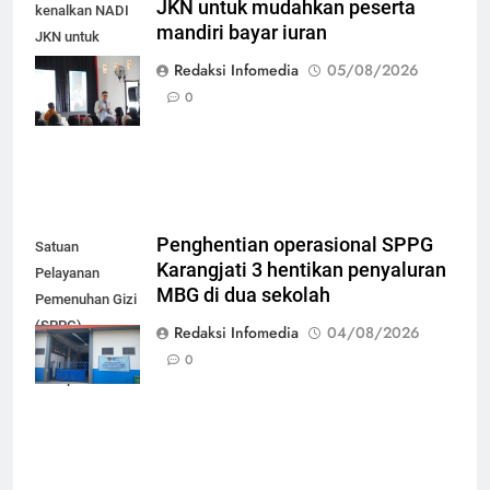
JKN untuk mudahkan peserta
kenalkan NADI
mandiri bayar iuran
JKN untuk
mudahkan
Redaksi Infomedia
05/08/2026
peserta mandiri
0
bayar iuran
Penghentian operasional SPPG
Satuan
Karangjati 3 hentikan penyaluran
Pelayanan
MBG di dua sekolah
Pemenuhan Gizi
(SPPG)
Redaksi Infomedia
04/08/2026
Karangjati 3 di
0
Kabupaten Blora