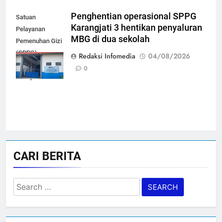
Penghentian operasional SPPG
Satuan
Karangjati 3 hentikan penyaluran
Pelayanan
MBG di dua sekolah
Pemenuhan Gizi
(SPPG)
Redaksi Infomedia
04/08/2026
Karangjati 3 di
0
Kabupaten Blora
CARI BERITA
Search
for: