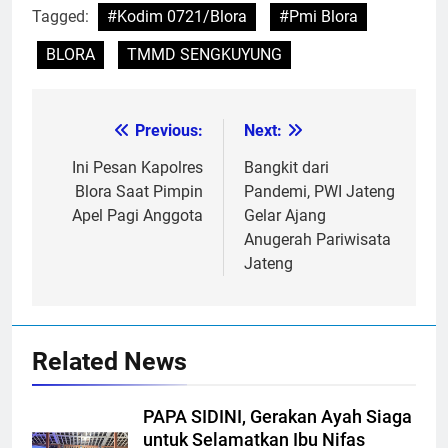
Tagged:
#Kodim 0721/Blora
#Pmi Blora
BLORA
TMMD SENGKUYUNG
Previous:
Next:
Post
navigation
Ini Pesan Kapolres
Bangkit dari
Blora Saat Pimpin
Pandemi, PWI Jateng
Apel Pagi Anggota
Gelar Ajang
Anugerah Pariwisata
Jateng
Related News
PAPA SIDINI, Gerakan Ayah Siaga
untuk Selamatkan Ibu Nifas