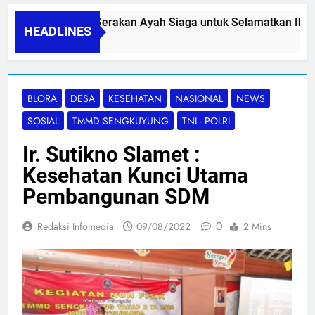
PAPA SIDINI, Gerakan Ayah Siaga untuk Selamatkan Ibu Ni
HEADLINES
06/08/2026
BLORA
DESA
KESEHATAN
NASIONAL
NEWS
SOSIAL
TMMD SENGKUYUNG
TNI - POLRI
Ir. Sutikno Slamet :
Kesehatan Kunci Utama
Pembangunan SDM
0
Redaksi Infomedia
09/08/2022
2 Mins