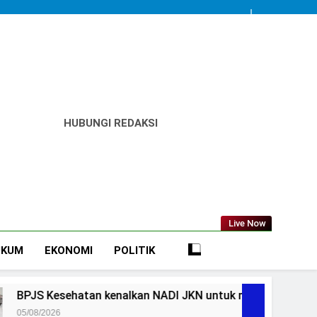
HUBUNGI REDAKSI
Live Now
UKUM
EKONOMI
POLITIK
enalkan NADI JKN untuk mudahkan peserta mandiri bayar iu