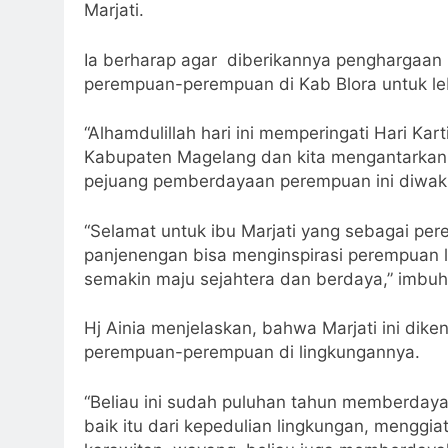
Ketua Tim Penggerak PKK Kabupaten Blora 
Marjati.
Ia berharap agar diberikannya penghargaan i
perempuan-perempuan di Kab Blora untuk le
“Alhamdulillah hari ini memperingati Hari Kart
Kabupaten Magelang dan kita mengantarkan pe
pejuang pemberdayaan perempuan ini diwakili
“Selamat untuk ibu Marjati yang sebagai per
panjenengan bisa menginspirasi perempuan l
semakin maju sejahtera dan berdaya,” imbu
Hj Ainia menjelaskan, bahwa Marjati ini dik
perempuan-perempuan di lingkungannya.
“Beliau ini sudah puluhan tahun memberday
baik itu dari kepedulian lingkungan, menggi