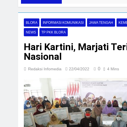
/2026
BLORA
INFORMASI KOMUNIKASI
JAWA TENGAH
KEM
NEWS
TP PKK BLORA
Hari Kartini, Marjati T
Nasional
0
Redaksi Infomedia
22/04/2022
4 Mins