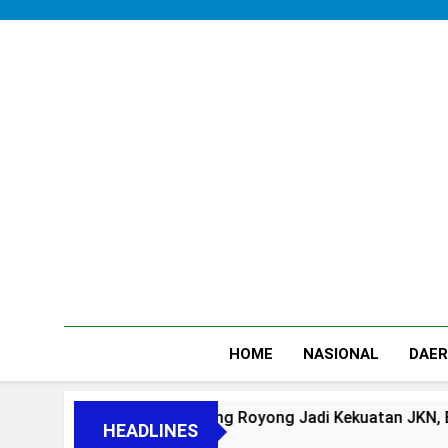
Skip
to
content
HOME
NASIONAL
DAE
nsip Gotong Royong Jadi Kekuatan JKN, BPJS Kesehatan Eduk
HEADLINES