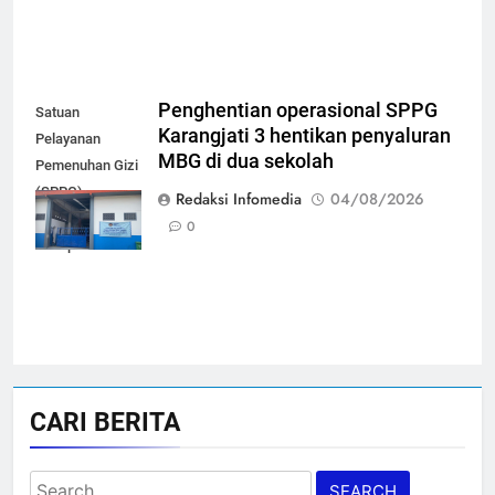
Penghentian operasional SPPG
Satuan
Karangjati 3 hentikan penyaluran
Pelayanan
MBG di dua sekolah
Pemenuhan Gizi
(SPPG)
Redaksi Infomedia
04/08/2026
Karangjati 3 di
0
Kabupaten Blora
CARI BERITA
Search