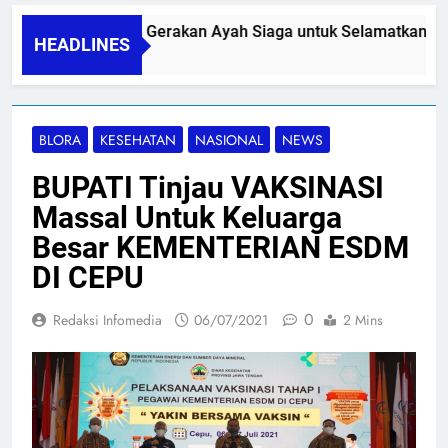
PAPA SIDINI, Gerakan Ayah Siaga untuk Selamatkan Ibu Ni
HEADLINES
06/08/2026
BLORA
KESEHATAN
NASIONAL
NEWS
BUPATI Tinjau VAKSINASI
Massal Untuk Keluarga
Besar KEMENTERIAN ESDM
DI CEPU
0
Redaksi Infomedia
06/07/2021
2 Mins