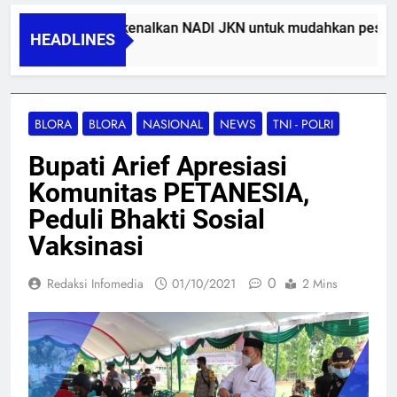
BPJS Kesehatan kenalkan NADI JKN untuk mudahkan peserta m
HEADLINES
05/08/2026
BLORA
BLORA
NASIONAL
NEWS
TNI - POLRI
Bupati Arief Apresiasi
Komunitas PETANESIA,
Peduli Bhakti Sosial
Vaksinasi
0
Redaksi Infomedia
01/10/2021
2 Mins