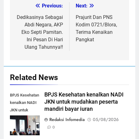
Previous:
Next:
Post
navigation
Dedikasinya Sebagai
Prajurit Dan PNS
Abdi Negara, AKP
Kodim 0721/Blora,
Eko Septi Pamitan.
Terima Kenaikan
Ini Pesan Di Hari
Pangkat
Ulang Tahunnya!!
Related News
BPJS Kesehatan kenalkan NADI
BPJS Kesehatan
JKN untuk mudahkan peserta
kenalkan NADI
mandiri bayar iuran
JKN untuk
mudahkan
Redaksi Infomedia
05/08/2026
peserta mandiri
0
bayar iuran