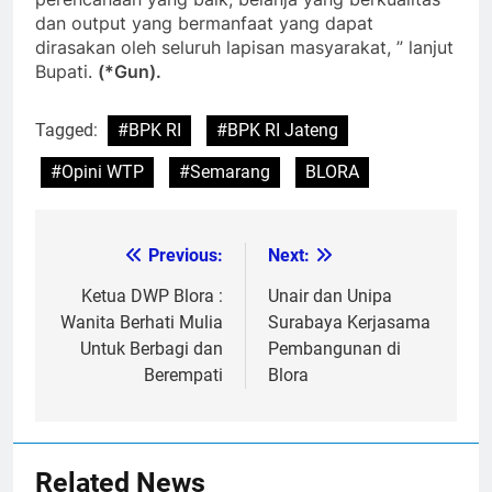
dan output yang bermanfaat yang dapat
dirasakan oleh seluruh lapisan masyarakat, ” lanjut
Bupati.
(*Gun).
Tagged:
#BPK RI
#BPK RI Jateng
#Opini WTP
#Semarang
BLORA
Previous:
Next:
Post
navigation
Ketua DWP Blora :
Unair dan Unipa
Wanita Berhati Mulia
Surabaya Kerjasama
Untuk Berbagi dan
Pembangunan di
Berempati
Blora
Related News