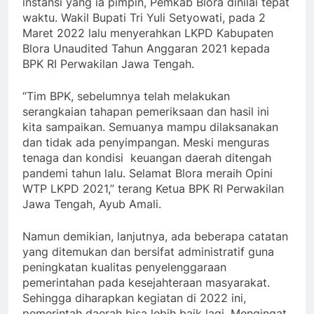
instansi yang ia pimpin, Pemkab Blora dinilai tepat
waktu. Wakil Bupati Tri Yuli Setyowati, pada 2
Maret 2022 lalu menyerahkan LKPD Kabupaten
Blora Unaudited Tahun Anggaran 2021 kepada
BPK RI Perwakilan Jawa Tengah.
“Tim BPK, sebelumnya telah melakukan
serangkaian tahapan pemeriksaan dan hasil ini
kita sampaikan. Semuanya mampu dilaksanakan
dan tidak ada penyimpangan. Meski menguras
tenaga dan kondisi keuangan daerah ditengah
pandemi tahun lalu. Selamat Blora meraih Opini
WTP LKPD 2021,” terang Ketua BPK RI Perwakilan
Jawa Tengah, Ayub Amali.
Namun demikian, lanjutnya, ada beberapa catatan
yang ditemukan dan bersifat administratif guna
peningkatan kualitas penyelenggaraan
pemerintahan pada kesejahteraan masyarakat.
Sehingga diharapkan kegiatan di 2022 ini,
pemerintah daerah bisa lebih baik lagi. Mengingat