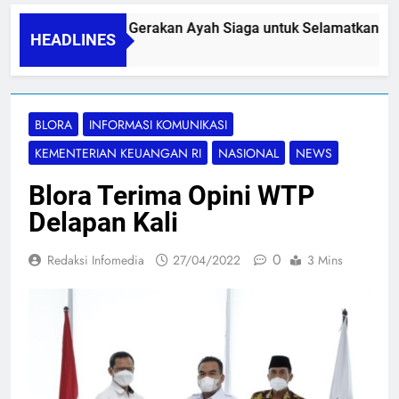
PAPA SIDINI, Gerakan Ayah Siaga untuk Selamatkan Ibu N
HEADLINES
06/08/2026
BLORA
INFORMASI KOMUNIKASI
KEMENTERIAN KEUANGAN RI
NASIONAL
NEWS
Blora Terima Opini WTP
Delapan Kali
0
Redaksi Infomedia
27/04/2022
3 Mins